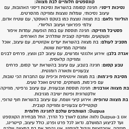
קונספטים חלומיים לבת מצווה
:
נסיכות דיסני
: חגיגה קסומה בהשראת נסיכות דיסני האהובות, עם
עיצוב נסיכותי, שמלות נוצצות ומוזיקה מהסרטים.
הוליווד גלאם
: בת מצווה נוצצת כמו בטקס האוסקר, עם שטיח אדום,
צלמי פפראצי ועיצוב הוליוודי.
פסטיבל מוזיקה
: חגיגה תוססת עם במת הופעות, עמדות איפור
וקעקועים, ומוזיקה קצבית שתלהיב את האורחים.
מסביב לעולם
: בת מצווה בהשראת יעדים אקזוטיים, עם עיצוב, אוכל
ומוזיקה ממדינות שונות.
אגדה בלבן
: אירוע אלגנטי ומרשים, עם עיצוב לבן ונוצץ, פרחים לבנים
ומוזיקה קלאסית.
טבע קסום
: חגיגה בטבע, עם עיצוב בהשראת יער קסום, פרחים
צבעוניים ותאורה רומנטית.
מסיבת פיג'מות
: בת מצווה אינטימית וכיפית עם החברות הכי טובות,
עם פיג'מות, משחקים, סרטים ואוכל טעים.
בת מצווה אורבנית
: חגיגה תוססת וצבעונית, עם עיצוב גרפיטי, מוזיקה
אלקטרונית ופינות ישיבה מגניבות.
בת מצווה טרופית
: אירוע קיצי ושמח, עם עיצוב בהשראת חוף טרופי,
קוקטיילים צבעוניים ומוזיקה קצבית.
Duzpua:
השותפים שלכם לחגיגה חלומית
אנו ב-Duzpua נלווה אתכם לאורך כל הדרך, החל מבחירת הקונספט
ועד לביצוע המושלם. נדאג לכל פרט ופרט, כולל עיצוב, קייטרינג,
מוזיקה, אטרקציות וניהול לוגיסטי. אנו נהפוך את בת המצווה שלכם