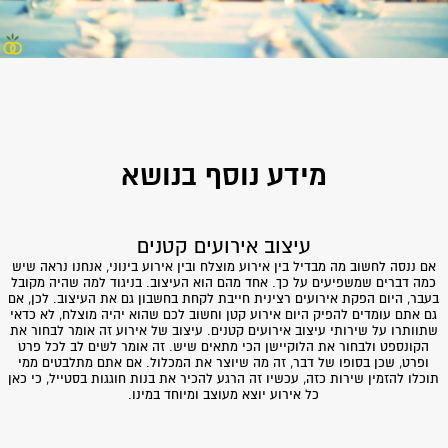
מידע נוסף בנושא
מה זה אומר בפועל עיצוב אירועים קטנים?
נ
מעולם לא יצא לכם לפני כן להזמין שירותי עיצוב אירועים קטנים? אם כך, ברור
ח
שאתם לא לגמרי יודעים למה לצפות. חשוב להבין שכאשר מדברים על שירותי
ג
עיצוב אירועים, מדברים על תשומת הלב שכל פרט מקבל. זה אומר אפילו לבחור
ם
לא
את הצבעים הנכונים ואת הקישוטים המתאימים. אם לכל זה נוסיף גם את
י
ב
המיקום הנכון ואת האטרקציות הכי אטרקטיביות שיש, הרי לכם חגיגה שאנשים
ת
לא יפסיקו לדבר עליה!
ן
ל