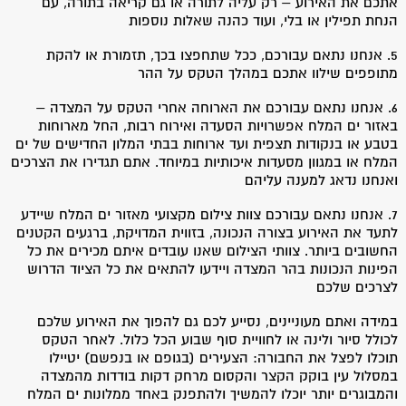
אתכם את האירוע – רק עליה לתורה או גם קריאה בתורה, עם
הנחת תפילין או בלי, ועוד כהנה שאלות נוספות
5. אנחנו נתאם עבורכם, ככל שתחפצו בכך, תזמורת או להקת
מתופפים שילוו אתכם במהלך הטקס על ההר
6. אנחנו נתאם עבורכם את הארוחה אחרי הטקס על המצדה –
באזור ים המלח אפשרויות הסעדה ואירוח רבות, החל מארוחות
בטבע או בנקודות תצפית ועד ארוחות בבתי המלון החדישים של ים
המלח או במגוון מסעדות איכותיות במיוחד. אתם תגדירו את הצרכים
ואנחנו נדאג למענה עליהם
7. אנחנו נתאם עבורכם צוות צילום מקצועי מאזור ים המלח שיידע
לתעד את האירוע בצורה הנכונה, בזווית המדויקת, ברגעים הקטנים
החשובים ביותר. צוותי הצילום שאנו עובדים איתם מכירים את כל
הפינות הנכונות בהר המצדה ויידעו להתאים את כל הציוד הדרוש
לצרכים שלכם
במידה ואתם מעוניינים, נסייע לכם גם להפוך את האירוע שלכם
לכולל סיור ולינה או לחוויית סוף שבוע הכל כלול. לאחר הטקס
תוכלו לפצל את החבורה: הצעירים (בגופם או בנפשם) יטיילו
במסלול עין בוקק הקצר והקסום מרחק דקות בודדות מהמצדה
והמבוגרים יותר יוכלו להמשיך ולהתפנק באחד ממלונות ים המלח