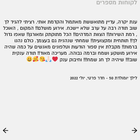
לקוחות מספרים
ענת יקרה, עדיין מתואששת מאתמול והקדמת אותי. רציתי להגיד לך
ענתי היקרה, עכשיו כשאנחנו אחרי, אני לא מעכלת שזה מאחורינו...
כל המתח של השבועות האחרונים ובפרט בשבוע האחרון.... אז
שוב תודה רבה על ערב שלא יישכח. אירוע מושלם!! המקום , האוכל
אחרי שעיכלנו רציתי להגיד לך תודה רבה!!! על שניהלת את כל
, רמת השירות!! הצוות המדהים!! הכל מתוקתק ומאורגן!! שאפו גדול
לך!! תותחית ומקצועית!! שמחתי שנהנית גם בעצמך. כולם נהנו
האופרציה (וזאת חתיכת אופרציה!) ביד רמה, מא' ועד ת', לכל דבר
ועניין!! על שהיית ודאגת, ורצת לכל בקשה מהגדולה ועד לקטנה.
ברמות!! מקבלת אין ספור הודעות וטלפונים מאנשים על כמה שהיה
אירוע מושקע ושמח וברמה גבוהה. מעריכה מאוד!! תודה ענקית
בלעדייך זה לא היה קורה!! בת מצווש מהאגדות - אפשרת לנו לקיים
ארוע מהנה בכיף והנאה!!! אורי נהנתה, אנחנו נהננו, הילדים לא רצו
שוב!!! שיהיה לך חג שמח!!! וחיבוק ענק
ללכת, והאורחים לא מפסיקים לשבח
אז שוב המון תודה!!!
נפגש בבת מצווש הבאה
לילך יומולדת 50 - חדר פרטי, יולי 2022
מיכל בת מצווה לאורי - יולי 2021