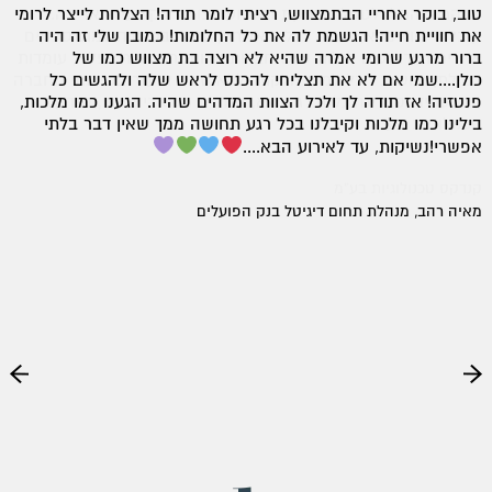
במהרה והחלו לטפל בהפקת האירוע בצורה מקצועית ואדיבה.
טוב, בוקר אחריי הבתמצווש, רציתי לומר תודה! הצלחת לייצר לרומי
את חוויית חייה! הגשמת לה את כל החלומות! כמובן שלי זה היה
קיבלתי ליווי מלא, מענה לכל שאלותיי, עזרה בעבודה למול ספקים
ברור מרגע שרומי אמרה שהיא לא רוצה בת מצווש כמו של
אחרים ועוד. נעים לגלות שיש חברות שנותנות שירות נפלא, עומדות
כולן....שמי אם לא את תצליחי להכנס לראש שלה ולהגשים כל
במילתן ועושות הכל למען הלקוח. ללא ספק איעזר בשירותי החברה
גם בעתיד. סברינה גלסברג נשיא, מנהלת משאבי אנוש, קנדקס
פנטזיה! אז תודה לך ולכל הצוות המדהים שהיה. הגענו כמו מלכות,
טכנולוגיות בע"מ
בילינו כמו מלכות וקיבלנו בכל רגע תחושה ממך שאין דבר בלתי
אפשרי!נשיקות, עד לאירוע הבא....
קנדקס טכנולוגיות בע"מ
מאיה רהב, מנהלת תחום דיגיטל בנק הפועלים