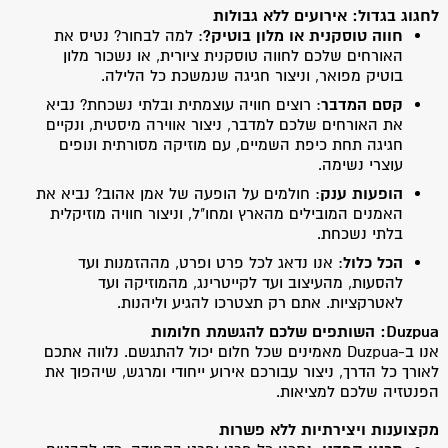
לחגוג בגדול: אירועים ללא גבולות
חווה טוסקנית או מלון בוטיק
?
: למה לבחור? נטיס את
האורחים שלכם לחווה טוסקנית ציורית, או נשכור מלון
בוטיק מפואר, וניצור חגיגה שנמשכת כל הלילה.
קסם המדבר
: רוצים חוויה עוצמתית ובלתי נשכחת? נביא
את האורחים שלכם למדבר, ניצור אווירה מיסטית, ונקיים
חגיגה תחת כיפת השמיים, עם מוזיקה מסורתית ונופים
עוצרי נשימה.
הופעות ענק
: חולמים על הופעה של אמן אהוב? נביא את
האמנים המובילים מהארץ ומחו"ל, וניצור חוויה מוזיקלית
בלתי נשכחת.
הכל כלול
: אנו נדאג לכל פרט ופרט, מההזמנות ועד
להסעות, מהעיצוב ועד לקייטרינג, מהמוזיקה ועד
לאטרקציות. אתם רק תצטרכו להגיע וליהנות.
Duzpua:
השותפים שלכם להגשמת חלומות
אנו ב-Duzpua מאמינים שכל חלום יכול להתגשם. נלווה אתכם
לאורך כל הדרך, ניצור עבורכם אירוע ייחודי ומרגש, שיהפוך את
הפנטזיה שלכם למציאות.
מקצוענות ויצירתיות ללא פשרות